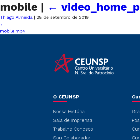
mobile
|
←
video_home_p
Thiago Almeida
|
28 de setembro de 2019
←
mobile.mp4
O CEUNSP
Cu
Nossa História
Gra
Sala de Imprensa
Pós
Trabalhe Conosco
Cur
Sou Colaborador
Cur