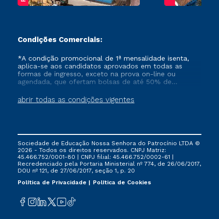
Condições Comerciais:
*A condição promocional de 1ª mensalidade isenta,
aplica-se aos candidatos aprovados em todas as
formas de ingresso, exceto na prova on-line ou
agendada, que ofertam bolsas de até 50% de
desconto, ambos ingressantes no semestre vigente,
que ainda não tenham efetivado e/ou não tenham
abrir todas as condições vigentes
cancelado ou trancado sua matrícula em uma das
Instituições da Cruzeiro do Sul Educacional, no
período de um ano. Tais condições não se aplicam
aos cursos de Medicina, e também para matriculados
via FIES, Prouni e outros programas governamentais, e
Sociedade de Educação Nossa Senhora do Patrocínio LTDA ©
não se acumula com nenhuma outra campanha
2026 - Todos os direitos reservados. CNPJ Matriz:
ofertada pela Instituição.
45.466.752/0001-80 | CNPJ filial: 45.466.752/0002-61 |
Recredenciado pela Portaria Ministerial nº 774, de 26/06/2017,
DOU nº 121, de 27/06/2017, seção 1, p. 20
Política de Privacidade
Política de Cookies