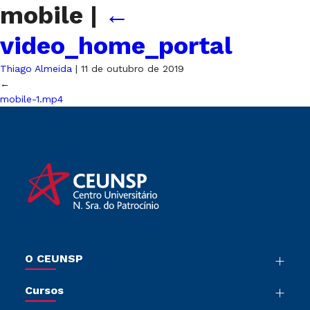
mobile
|
←
video_home_portal
Thiago Almeida
|
11 de outubro de 2019
←
mobile-1.mp4
O CEUNSP
Nossa História
Cursos
Sala de Imprensa
Graduação