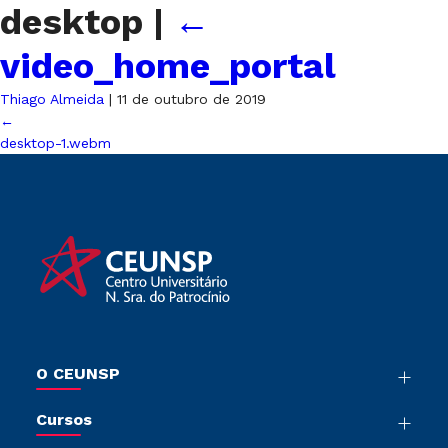
desktop
|
←
video_home_portal
Thiago Almeida
|
11 de outubro de 2019
←
desktop-1.webm
O CEUNSP
Nossa História
Cursos
Sala de Imprensa
Graduação