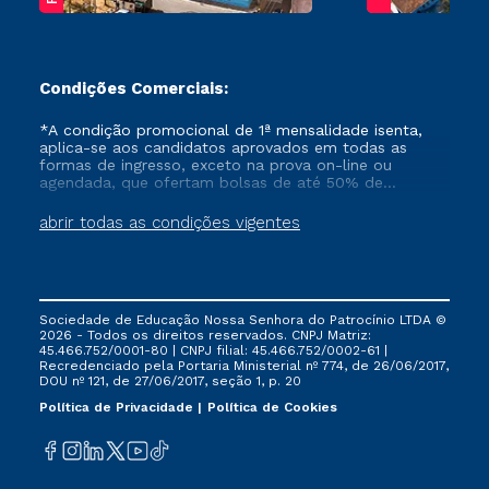
Condições Comerciais:
*A condição promocional de 1ª mensalidade isenta,
aplica-se aos candidatos aprovados em todas as
formas de ingresso, exceto na prova on-line ou
agendada, que ofertam bolsas de até 50% de
desconto, ambos ingressantes no semestre vigente,
que ainda não tenham efetivado e/ou não tenham
abrir todas as condições vigentes
cancelado ou trancado sua matrícula em uma das
Instituições da Cruzeiro do Sul Educacional, no
período de um ano. Tais condições não se aplicam
aos cursos de Medicina, e também para matriculados
via FIES, Prouni e outros programas governamentais, e
Sociedade de Educação Nossa Senhora do Patrocínio LTDA ©
não se acumula com nenhuma outra campanha
2026 - Todos os direitos reservados. CNPJ Matriz:
ofertada pela Instituição.
45.466.752/0001-80 | CNPJ filial: 45.466.752/0002-61 |
Recredenciado pela Portaria Ministerial nº 774, de 26/06/2017,
DOU nº 121, de 27/06/2017, seção 1, p. 20
Política de Privacidade
Política de Cookies