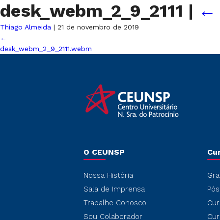
desk_webm_2_9_2111
|
Thiago Almeida
|
21 de novembro de 2019
←
desk_webm_2_9_2111.webm
O CEUNSP
Cu
Nossa História
Gra
Sala de Imprensa
Pós
Trabalhe Conosco
Cur
Sou Colaborador
Cur