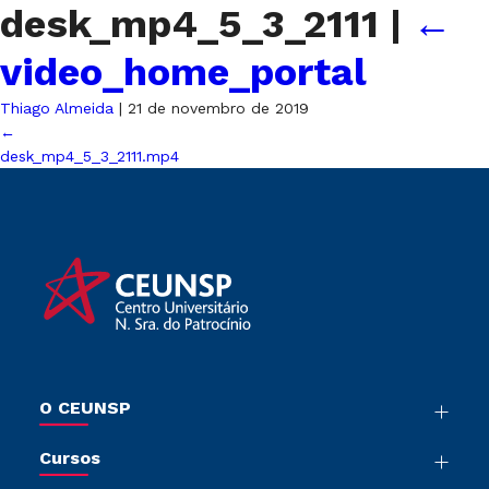
desk_mp4_5_3_2111
|
←
video_home_portal
Thiago Almeida
|
21 de novembro de 2019
←
desk_mp4_5_3_2111.mp4
O CEUNSP
Nossa História
Cursos
Sala de Imprensa
Graduação