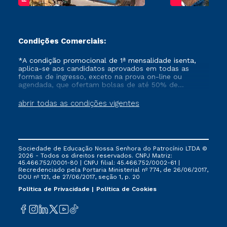
Condições Comerciais:
*A condição promocional de 1ª mensalidade isenta,
aplica-se aos candidatos aprovados em todas as
formas de ingresso, exceto na prova on-line ou
agendada, que ofertam bolsas de até 50% de
desconto, ambos ingressantes no semestre vigente,
que ainda não tenham efetivado e/ou não tenham
abrir todas as condições vigentes
cancelado ou trancado sua matrícula em uma das
Instituições da Cruzeiro do Sul Educacional, no
período de um ano. Tais condições não se aplicam
aos cursos de Medicina, e também para matriculados
via FIES, Prouni e outros programas governamentais, e
Sociedade de Educação Nossa Senhora do Patrocínio LTDA ©
não se acumula com nenhuma outra campanha
2026 - Todos os direitos reservados. CNPJ Matriz:
ofertada pela Instituição.
45.466.752/0001-80 | CNPJ filial: 45.466.752/0002-61 |
Recredenciado pela Portaria Ministerial nº 774, de 26/06/2017,
DOU nº 121, de 27/06/2017, seção 1, p. 20
Política de Privacidade
Política de Cookies