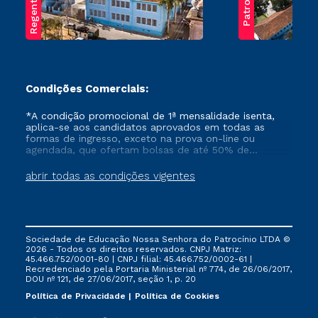
Regente Feijó
Patrocínio
Condições Comerciais:
*A condição promocional de 1ª mensalidade isenta,
aplica-se aos candidatos aprovados em todas as
formas de ingresso, exceto na prova on-line ou
agendada, que ofertam bolsas de até 50% de
desconto, ambos ingressantes no semestre vigente,
que ainda não tenham efetivado e/ou não tenham
abrir todas as condições vigentes
cancelado ou trancado sua matrícula em uma das
Instituições da Cruzeiro do Sul Educacional, no
período de um ano. Tais condições não se aplicam
aos cursos de Medicina, e também para matriculados
via FIES, Prouni e outros programas governamentais, e
Sociedade de Educação Nossa Senhora do Patrocínio LTDA ©
não se acumula com nenhuma outra campanha
2026 - Todos os direitos reservados. CNPJ Matriz:
ofertada pela Instituição.
45.466.752/0001-80 | CNPJ filial: 45.466.752/0002-61 |
Recredenciado pela Portaria Ministerial nº 774, de 26/06/2017,
DOU nº 121, de 27/06/2017, seção 1, p. 20
Política de Privacidade
Política de Cookies