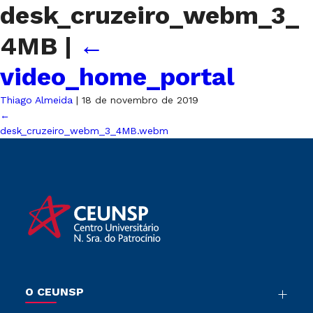
desk_cruzeiro_webm_3_
4MB
|
←
video_home_portal
Thiago Almeida
|
18 de novembro de 2019
←
desk_cruzeiro_webm_3_4MB.webm
O CEUNSP
Nossa História