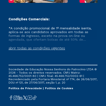
Condições Comerciais:
*A condição promocional de 1ª mensalidade isenta,
aplica-se aos candidatos aprovados em todas as
formas de ingresso, exceto na prova on-line ou
agendada, que ofertam bolsas de até 50% de
desconto, ambos ingressantes no semestre vigente,
que ainda não tenham efetivado e/ou não tenham
abrir todas as condições vigentes
cancelado ou trancado sua matrícula em uma das
Instituições da Cruzeiro do Sul Educacional, no
período de um ano. Tais condições não se aplicam
aos cursos de Medicina, e também para matriculados
via FIES, Prouni e outros programas governamentais, e
Sociedade de Educação Nossa Senhora do Patrocínio LTDA ©
não se acumula com nenhuma outra campanha
2026 - Todos os direitos reservados. CNPJ Matriz:
ofertada pela Instituição.
45.466.752/0001-80 | CNPJ filial: 45.466.752/0002-61 |
Recredenciado pela Portaria Ministerial nº 774, de 26/06/2017,
DOU nº 121, de 27/06/2017, seção 1, p. 20
Política de Privacidade
Política de Cookies