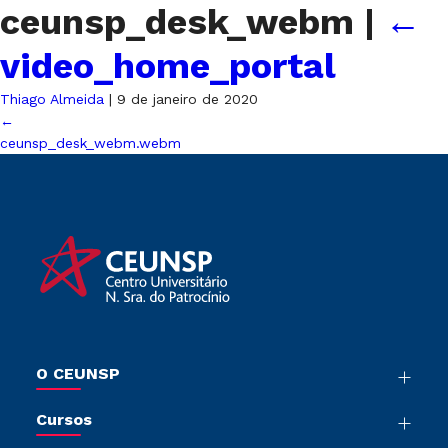
ceunsp_desk_webm
|
←
video_home_portal
Thiago Almeida
|
9 de janeiro de 2020
←
ceunsp_desk_webm.webm
O CEUNSP
Nossa História
Cursos
Sala de Imprensa
Graduação