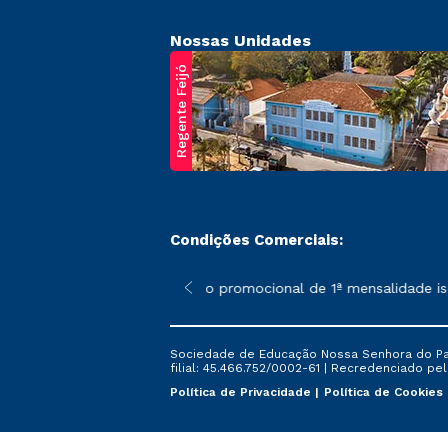
Nossas Unidades
Regente Feijó
Condições Comerciais:
poderão sofrer alterações nos períodos de rematrícula conforme 
*A condição promocional de 1ª mensalidade isenta
Sociedade de Educação Nossa Senhora do Patr
filial: 45.466.752/0002-61 | Recredenciado pela
Política de Privacidade
Política de Cookies