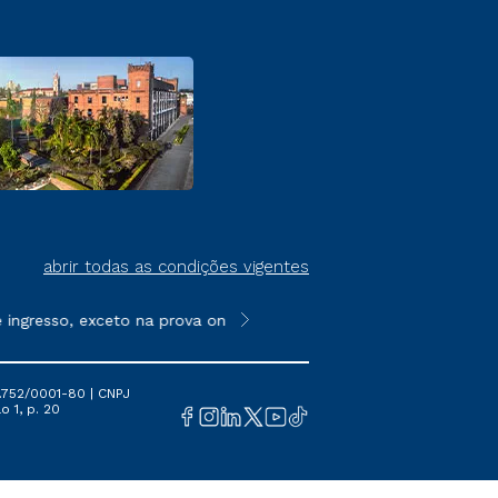
abrir todas as condições vigentes
resso, exceto na prova on-line ou agendada, que ofertam bolsas
**Semipresencial é um formato do E
.752/0001-80 | CNPJ
o 1, p. 20