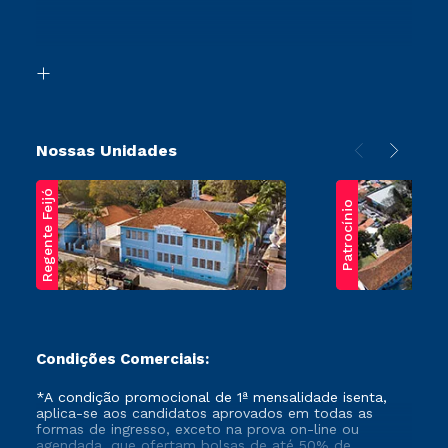
Canais de Atendimento
Retorne ao Curso
Acessibilidade
Segunda Graduação
Biblioteca
Transferência
Nossas Unidades
Regente Feijó
Patrocínio
Condições Comerciais:
*A condição promocional de 1ª mensalidade isenta,
aplica-se aos candidatos aprovados em todas as
formas de ingresso, exceto na prova on-line ou
agendada, que ofertam bolsas de até 50% de