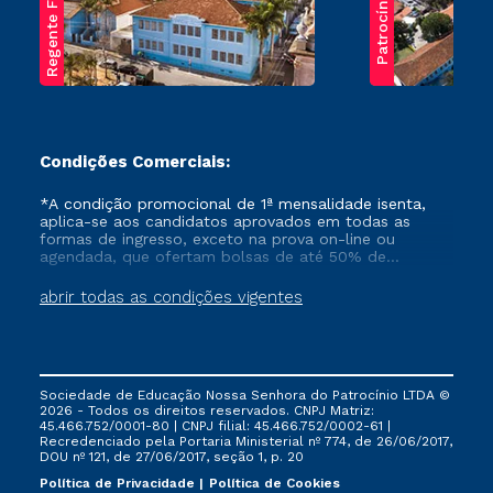
Regente Feijó
Patrocínio
Condições Comerciais:
*A condição promocional de 1ª mensalidade isenta,
aplica-se aos candidatos aprovados em todas as
formas de ingresso, exceto na prova on-line ou
agendada, que ofertam bolsas de até 50% de
desconto, ambos ingressantes no semestre vigente,
que ainda não tenham efetivado e/ou não tenham
abrir todas as condições vigentes
cancelado ou trancado sua matrícula em uma das
Instituições da Cruzeiro do Sul Educacional, no
período de um ano. Tais condições não se aplicam
aos cursos de Medicina, e também para matriculados
via FIES, Prouni e outros programas governamentais, e
Sociedade de Educação Nossa Senhora do Patrocínio LTDA ©
não se acumula com nenhuma outra campanha
2026 - Todos os direitos reservados. CNPJ Matriz:
ofertada pela Instituição.
45.466.752/0001-80 | CNPJ filial: 45.466.752/0002-61 |
Recredenciado pela Portaria Ministerial nº 774, de 26/06/2017,
DOU nº 121, de 27/06/2017, seção 1, p. 20
Política de Privacidade
Política de Cookies