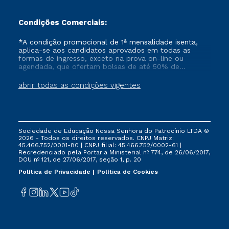
Condições Comerciais:
*A condição promocional de 1ª mensalidade isenta,
aplica-se aos candidatos aprovados em todas as
formas de ingresso, exceto na prova on-line ou
agendada, que ofertam bolsas de até 50% de
desconto, ambos ingressantes no semestre vigente,
que ainda não tenham efetivado e/ou não tenham
abrir todas as condições vigentes
cancelado ou trancado sua matrícula em uma das
Instituições da Cruzeiro do Sul Educacional, no
período de um ano. Tais condições não se aplicam
aos cursos de Medicina, e também para matriculados
via FIES, Prouni e outros programas governamentais, e
Sociedade de Educação Nossa Senhora do Patrocínio LTDA ©
não se acumula com nenhuma outra campanha
2026 - Todos os direitos reservados. CNPJ Matriz:
ofertada pela Instituição.
45.466.752/0001-80 | CNPJ filial: 45.466.752/0002-61 |
Recredenciado pela Portaria Ministerial nº 774, de 26/06/2017,
DOU nº 121, de 27/06/2017, seção 1, p. 20
Política de Privacidade
Política de Cookies