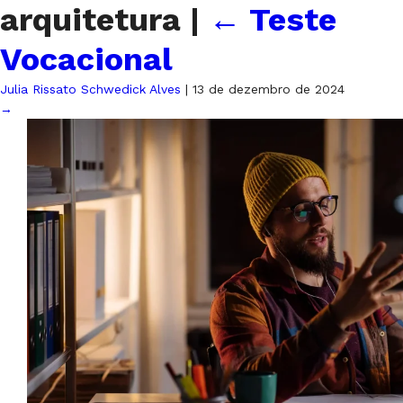
arquitetura
|
←
Teste
Vocacional
Julia Rissato Schwedick Alves
|
13 de dezembro de 2024
→