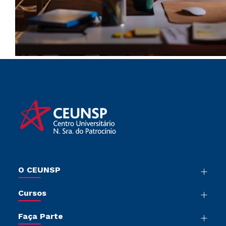
O CEUNSP
Nossa História
Cursos
Sala de Imprensa
Graduação
Trabalhe Conosco
Faça Parte
Pós-Graduação
Sou Colaborador