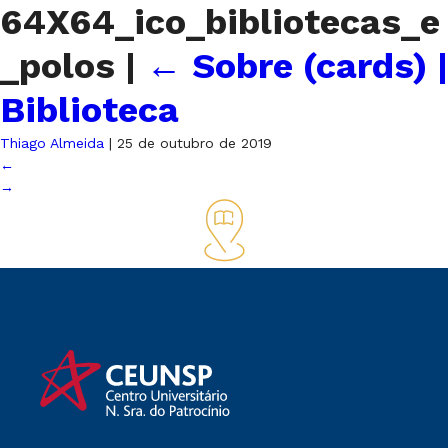
64X64_ico_bibliotecas_e
_polos
|
←
Sobre (cards) |
Biblioteca
Thiago Almeida
|
25 de outubro de 2019
←
→