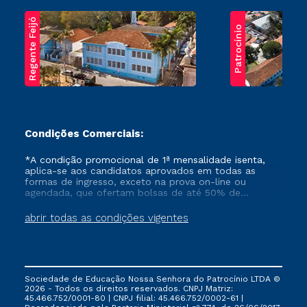
Regente Feijó
Patrocínio
Condições Comerciais:
*A condição promocional de 1ª mensalidade isenta,
aplica-se aos candidatos aprovados em todas as
formas de ingresso, exceto na prova on-line ou
agendada, que ofertam bolsas de até 50% de
desconto, ambos ingressantes no semestre vigente,
que ainda não tenham efetivado e/ou não tenham
abrir todas as condições vigentes
cancelado ou trancado sua matrícula em uma das
Instituições da Cruzeiro do Sul Educacional, no
período de um ano. Tais condições não se aplicam
aos cursos de Medicina, e também para matriculados
via FIES, Prouni e outros programas governamentais, e
Sociedade de Educação Nossa Senhora do Patrocínio LTDA ©
não se acumula com nenhuma outra campanha
2026 - Todos os direitos reservados. CNPJ Matriz:
ofertada pela Instituição.
45.466.752/0001-80 | CNPJ filial: 45.466.752/0002-61 |