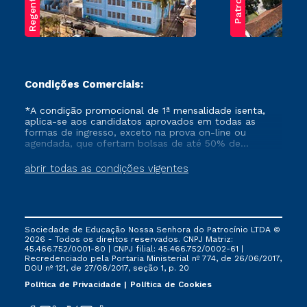
Condições Comerciais:
*A condição promocional de 1ª mensalidade isenta,
aplica-se aos candidatos aprovados em todas as
formas de ingresso, exceto na prova on-line ou
agendada, que ofertam bolsas de até 50% de
desconto, ambos ingressantes no semestre vigente,
que ainda não tenham efetivado e/ou não tenham
abrir todas as condições vigentes
cancelado ou trancado sua matrícula em uma das
Instituições da Cruzeiro do Sul Educacional, no
período de um ano. Tais condições não se aplicam
aos cursos de Medicina, e também para matriculados
via FIES, Prouni e outros programas governamentais, e
Sociedade de Educação Nossa Senhora do Patrocínio LTDA ©
não se acumula com nenhuma outra campanha
2026 - Todos os direitos reservados. CNPJ Matriz:
ofertada pela Instituição.
45.466.752/0001-80 | CNPJ filial: 45.466.752/0002-61 |
Recredenciado pela Portaria Ministerial nº 774, de 26/06/2017,
DOU nº 121, de 27/06/2017, seção 1, p. 20
Política de Privacidade
Política de Cookies