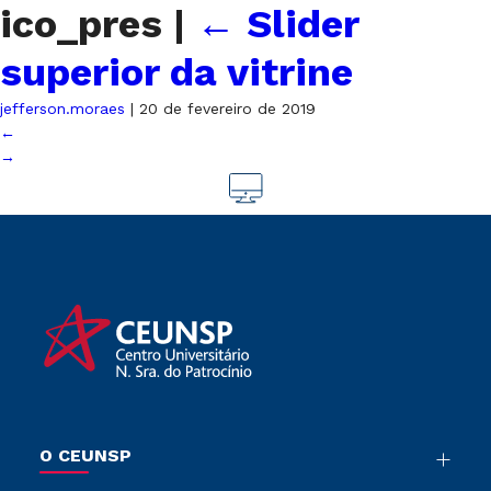
ico_pres
|
←
Slider
superior da vitrine
jefferson.moraes
|
20 de fevereiro de 2019
←
→
O CEUNSP
Nossa História