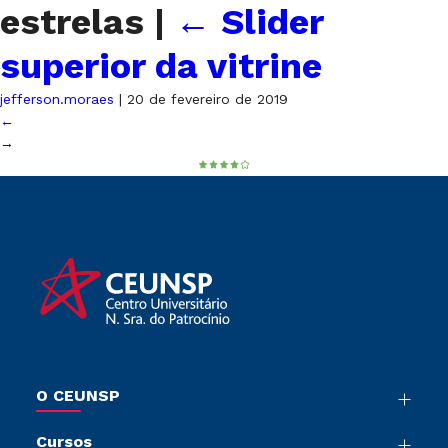
estrelas
|
←
Slider
superior da vitrine
jefferson.moraes
|
20 de fevereiro de 2019
←
→
O CEUNSP
Nossa História
Cursos