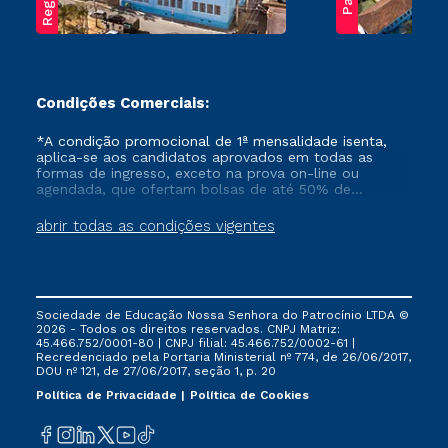
Condições Comerciais:
*A condição promocional de 1ª mensalidade isenta,
aplica-se aos candidatos aprovados em todas as
formas de ingresso, exceto na prova on-line ou
agendada, que ofertam bolsas de até 50% de
desconto, ambos ingressantes no semestre vigente,
que ainda não tenham efetivado e/ou não tenham
abrir todas as condições vigentes
cancelado ou trancado sua matrícula em uma das
Instituições da Cruzeiro do Sul Educacional, no
período de um ano. Tais condições não se aplicam
aos cursos de Medicina, e também para matriculados
via FIES, Prouni e outros programas governamentais, e
Sociedade de Educação Nossa Senhora do Patrocínio LTDA ©
não se acumula com nenhuma outra campanha
2026 - Todos os direitos reservados. CNPJ Matriz:
ofertada pela Instituição.
45.466.752/0001-80 | CNPJ filial: 45.466.752/0002-61 |
Recredenciado pela Portaria Ministerial nº 774, de 26/06/2017,
DOU nº 121, de 27/06/2017, seção 1, p. 20
Política de Privacidade
Política de Cookies