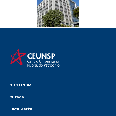
O CEUNSP
Nossa História
Cursos
Sala de Imprensa
Graduação
Trabalhe Conosco
Faça Parte
Pós-Graduação
Sou Colaborador
Vestibular Mérito