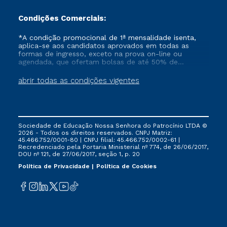
Condições Comerciais:
*A condição promocional de 1ª mensalidade isenta,
aplica-se aos candidatos aprovados em todas as
formas de ingresso, exceto na prova on-line ou
agendada, que ofertam bolsas de até 50% de
desconto, ambos ingressantes no semestre vigente,
que ainda não tenham efetivado e/ou não tenham
abrir todas as condições vigentes
cancelado ou trancado sua matrícula em uma das
Instituições da Cruzeiro do Sul Educacional, no
período de um ano. Tais condições não se aplicam
aos cursos de Medicina, e também para matriculados
via FIES, Prouni e outros programas governamentais, e
Sociedade de Educação Nossa Senhora do Patrocínio LTDA ©
não se acumula com nenhuma outra campanha
2026 - Todos os direitos reservados. CNPJ Matriz:
ofertada pela Instituição.
45.466.752/0001-80 | CNPJ filial: 45.466.752/0002-61 |
Recredenciado pela Portaria Ministerial nº 774, de 26/06/2017,
DOU nº 121, de 27/06/2017, seção 1, p. 20
Política de Privacidade
Política de Cookies