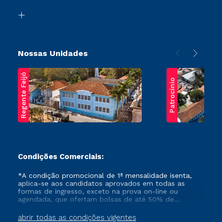
Biblioteca
Transferência
Nossas Unidades
Regente Feijó
Patrocínio
Condições Comerciais:
*A condição promocional de 1ª mensalidade isenta,
aplica-se aos candidatos aprovados em todas as
formas de ingresso, exceto na prova on-line ou
agendada, que ofertam bolsas de até 50% de
desconto, ambos ingressantes no semestre vigente,
que ainda não tenham efetivado e/ou não tenham
abrir todas as condições vigentes