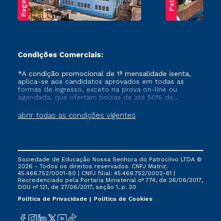
Condições Comerciais:
*A condição promocional de 1ª mensalidade isenta,
aplica-se aos candidatos aprovados em todas as
formas de ingresso, exceto na prova on-line ou
agendada, que ofertam bolsas de até 50% de
desconto, ambos ingressantes no semestre vigente,
que ainda não tenham efetivado e/ou não tenham
abrir todas as condições vigentes
cancelado ou trancado sua matrícula em uma das
Instituições da Cruzeiro do Sul Educacional, no
período de um ano. Tais condições não se aplicam
aos cursos de Medicina, e também para matriculados
via FIES, Prouni e outros programas governamentais, e
Sociedade de Educação Nossa Senhora do Patrocínio LTDA ©
não se acumula com nenhuma outra campanha
2026 - Todos os direitos reservados. CNPJ Matriz:
ofertada pela Instituição.
45.466.752/0001-80 | CNPJ filial: 45.466.752/0002-61 |
Recredenciado pela Portaria Ministerial nº 774, de 26/06/2017,
DOU nº 121, de 27/06/2017, seção 1, p. 20
Política de Privacidade
Política de Cookies