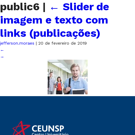
public6
|
←
Slider de
imagem e texto com
links (publicações)
jefferson.moraes
|
20 de fevereiro de 2019
←
→