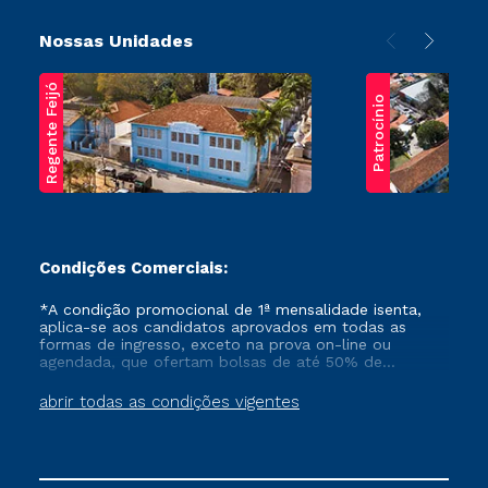
Nossas Unidades
Regente Feijó
Patrocínio
Condições Comerciais:
*A condição promocional de 1ª mensalidade isenta,
aplica-se aos candidatos aprovados em todas as
formas de ingresso, exceto na prova on-line ou
agendada, que ofertam bolsas de até 50% de
desconto, ambos ingressantes no semestre vigente,
que ainda não tenham efetivado e/ou não tenham
abrir todas as condições vigentes
cancelado ou trancado sua matrícula em uma das
Instituições da Cruzeiro do Sul Educacional, no
período de um ano. Tais condições não se aplicam
aos cursos de Medicina, e também para matriculados
via FIES, Prouni e outros programas governamentais, e