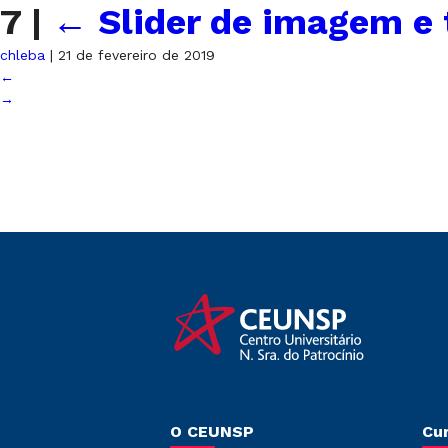
7
|
←
Slider de imagem e 
chleba
|
21 de fevereiro de 2019
←
→
O CEUNSP
Cu