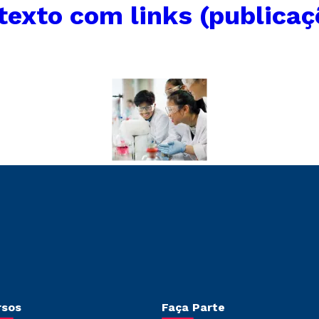
texto com links (publicaç
rsos
Faça Parte