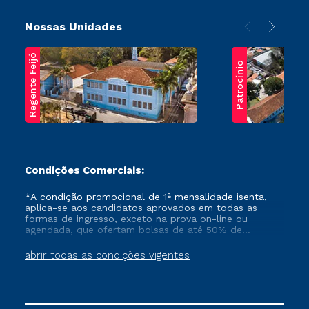
Nossas Unidades
Regente Feijó
Patrocínio
Condições Comerciais:
*A condição promocional de 1ª mensalidade isenta,
aplica-se aos candidatos aprovados em todas as
formas de ingresso, exceto na prova on-line ou
agendada, que ofertam bolsas de até 50% de
desconto, ambos ingressantes no semestre vigente,
que ainda não tenham efetivado e/ou não tenham
abrir todas as condições vigentes
cancelado ou trancado sua matrícula em uma das
Instituições da Cruzeiro do Sul Educacional, no
período de um ano. Tais condições não se aplicam
aos cursos de Medicina, e também para matriculados
via FIES, Prouni e outros programas governamentais, e