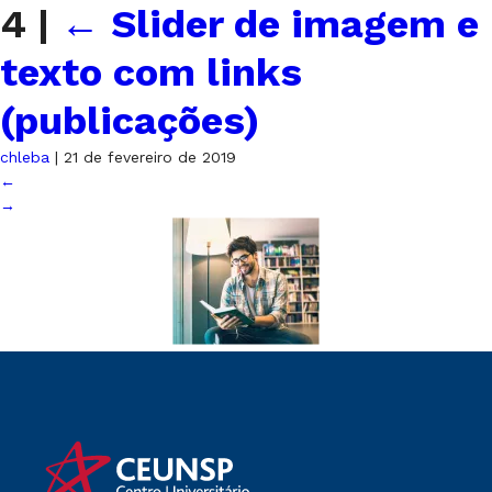
4
|
←
Slider de imagem e
texto com links
(publicações)
chleba
|
21 de fevereiro de 2019
←
→