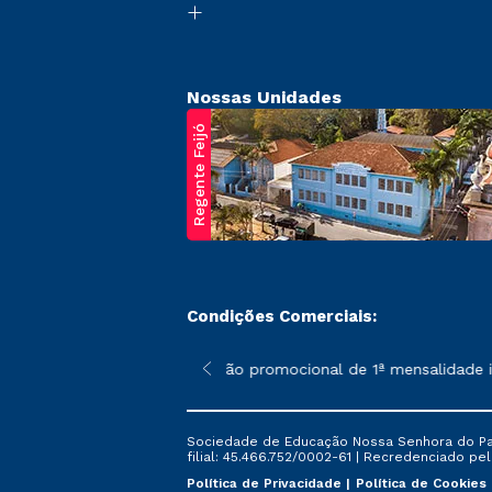
Nossas Unidades
Regente Feijó
Condições Comerciais:
poderão sofrer alterações nos períodos de rematrícula conforme 
*A condição promocional de 1ª mensalidade is
Sociedade de Educação Nossa Senhora do Patr
filial: 45.466.752/0002-61 | Recredenciado pela
Política de Privacidade
Política de Cookies