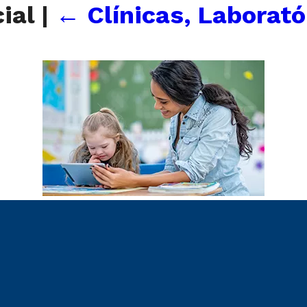
ial
|
←
Clínicas, Laborató