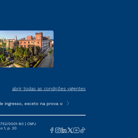
abrir todas as condições vigentes
ingresso, exceto na prova on-line ou agendada, que ofertam bol
**Semipresencial é um formato do E
.752/0001-80 | CNPJ
o 1, p. 20