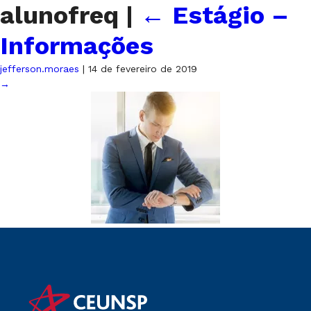
alunofreq
|
←
Estágio –
Informações
jefferson.moraes
|
14 de fevereiro de 2019
→