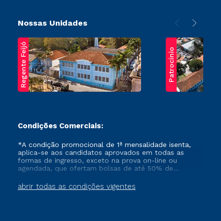
Nossas Unidades
Regente Feijó
Patrocínio
Condições Comerciais:
*A condição promocional de 1ª mensalidade isenta,
aplica-se aos candidatos aprovados em todas as
formas de ingresso, exceto na prova on-line ou
agendada, que ofertam bolsas de até 50% de
desconto, ambos ingressantes no semestre vigente,
que ainda não tenham efetivado e/ou não tenham
abrir todas as condições vigentes
cancelado ou trancado sua matrícula em uma das
Instituições da Cruzeiro do Sul Educacional, no
período de um ano. Tais condições não se aplicam
aos cursos de Medicina, e também para matriculados