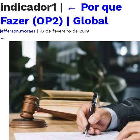
indicador1
|
←
Por que
Fazer (OP2) | Global
jefferson.moraes
|
18 de fevereiro de 2019
→