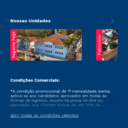
Nossas Unidades
Regente Feijó
Patrocínio
Condições Comerciais:
*A condição promocional de 1ª mensalidade isenta,
aplica-se aos candidatos aprovados em todas as
formas de ingresso, exceto na prova on-line ou
agendada, que ofertam bolsas de até 50% de
desconto, ambos ingressantes no semestre vigente,
que ainda não tenham efetivado e/ou não tenham
abrir todas as condições vigentes
cancelado ou trancado sua matrícula em uma das
Instituições da Cruzeiro do Sul Educacional, no
período de um ano. Tais condições não se aplicam