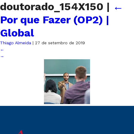
doutorado_154X150
|
←
Por que Fazer (OP2) |
Global
Thiago Almeida
|
27 de setembro de 2019
←
→