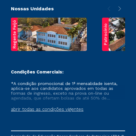
Nossas Unidades
Regente Feijó
Patrocínio
Condições Comerciais:
*A condição promocional de 1ª mensalidade isenta,
aplica-se aos candidatos aprovados em todas as
formas de ingresso, exceto na prova on-line ou
agendada, que ofertam bolsas de até 50% de
desconto, ambos ingressantes no semestre vigente,
que ainda não tenham efetivado e/ou não tenham
abrir todas as condições vigentes
cancelado ou trancado sua matrícula em uma das
Instituições da Cruzeiro do Sul Educacional, no
período de um ano. Tais condições não se aplicam
aos cursos de Medicina, e também para matriculados
via FIES, Prouni e outros programas governamentais, e