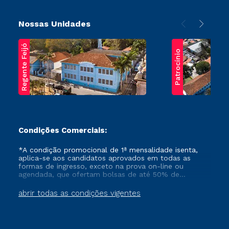
Nossas Unidades
Regente Feijó
Patrocínio
Condições Comerciais:
*A condição promocional de 1ª mensalidade isenta,
aplica-se aos candidatos aprovados em todas as
formas de ingresso, exceto na prova on-line ou
agendada, que ofertam bolsas de até 50% de
desconto, ambos ingressantes no semestre vigente,
que ainda não tenham efetivado e/ou não tenham
abrir todas as condições vigentes
cancelado ou trancado sua matrícula em uma das
Instituições da Cruzeiro do Sul Educacional, no
período de um ano. Tais condições não se aplicam
aos cursos de Medicina, e também para matriculados