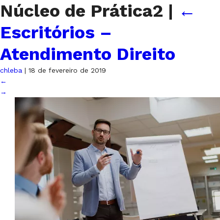
Núcleo de Prática2
|
←
Escritórios –
Atendimento Direito
chleba
|
18 de fevereiro de 2019
←
→