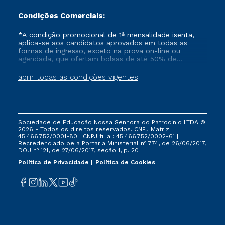
Condições Comerciais:
*A condição promocional de 1ª mensalidade isenta,
aplica-se aos candidatos aprovados em todas as
formas de ingresso, exceto na prova on-line ou
agendada, que ofertam bolsas de até 50% de
desconto, ambos ingressantes no semestre vigente,
que ainda não tenham efetivado e/ou não tenham
abrir todas as condições vigentes
cancelado ou trancado sua matrícula em uma das
Instituições da Cruzeiro do Sul Educacional, no
período de um ano. Tais condições não se aplicam
aos cursos de Medicina, e também para matriculados
via FIES, Prouni e outros programas governamentais, e
Sociedade de Educação Nossa Senhora do Patrocínio LTDA ©
não se acumula com nenhuma outra campanha
2026 - Todos os direitos reservados. CNPJ Matriz:
ofertada pela Instituição.
45.466.752/0001-80 | CNPJ filial: 45.466.752/0002-61 |
Recredenciado pela Portaria Ministerial nº 774, de 26/06/2017,
DOU nº 121, de 27/06/2017, seção 1, p. 20
Política de Privacidade
Política de Cookies