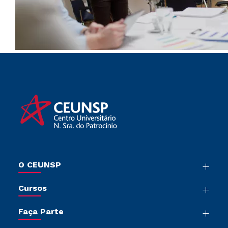
O CEUNSP
Nossa História
Cursos
Sala de Imprensa
Graduação
Trabalhe Conosco
Faça Parte
Pós-Graduação
Sou Colaborador
Vestibular Mérito