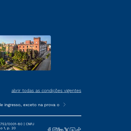
abrir todas as condições vigentes
ingresso, exceto na prova on-line ou agendada, que ofertam bol
**Semipresencial é um formato do E
.752/0001-80 | CNPJ
o 1, p. 20