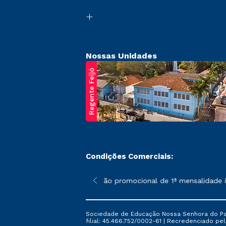
Nossas Unidades
Regente Feijó
Condições Comerciais:
poderão sofrer alterações nos períodos de rematrícula conforme 
*A condição promocional de 1ª mensalidade is
Sociedade de Educação Nossa Senhora do Patr
filial: 45.466.752/0002-61 | Recredenciado pela