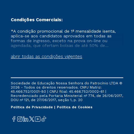
Condições Comerciais:
*A condição promocional de 1ª mensalidade isenta,
aplica-se aos candidatos aprovados em todas as
formas de ingresso, exceto na prova on-line ou
agendada, que ofertam bolsas de até 50% de
desconto, ambos ingressantes no semestre vigente,
que ainda não tenham efetivado e/ou não tenham
abrir todas as condições vigentes
cancelado ou trancado sua matrícula em uma das
Instituições da Cruzeiro do Sul Educacional, no
período de um ano. Tais condições não se aplicam
aos cursos de Medicina, e também para matriculados
via FIES, Prouni e outros programas governamentais, e
Sociedade de Educação Nossa Senhora do Patrocínio LTDA ©
não se acumula com nenhuma outra campanha
2026 - Todos os direitos reservados. CNPJ Matriz:
ofertada pela Instituição.
45.466.752/0001-80 | CNPJ filial: 45.466.752/0002-61 |
Recredenciado pela Portaria Ministerial nº 774, de 26/06/2017,
DOU nº 121, de 27/06/2017, seção 1, p. 20
Política de Privacidade
Política de Cookies