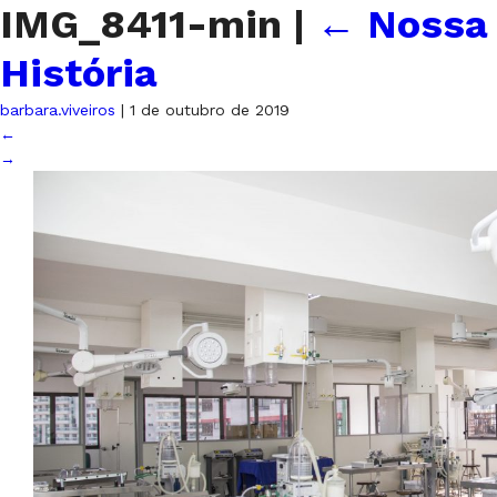
IMG_8411-min
|
←
Nossa
História
barbara.viveiros
|
1 de outubro de 2019
←
→