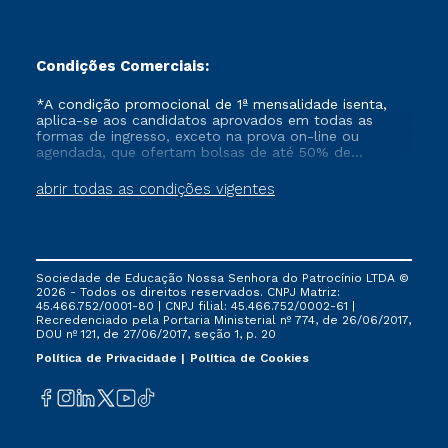
Condições Comerciais:
*A condição promocional de 1ª mensalidade isenta,
aplica-se aos candidatos aprovados em todas as
formas de ingresso, exceto na prova on-line ou
agendada, que ofertam bolsas de até 50% de
desconto, ambos ingressantes no semestre vigente,
que ainda não tenham efetivado e/ou não tenham
abrir todas as condições vigentes
cancelado ou trancado sua matrícula em uma das
Instituições da Cruzeiro do Sul Educacional, no
período de um ano. Tais condições não se aplicam
aos cursos de Medicina, e também para matriculados
via FIES, Prouni e outros programas governamentais, e
Sociedade de Educação Nossa Senhora do Patrocínio LTDA ©
não se acumula com nenhuma outra campanha
2026 - Todos os direitos reservados. CNPJ Matriz:
ofertada pela Instituição.
45.466.752/0001-80 | CNPJ filial: 45.466.752/0002-61 |
Recredenciado pela Portaria Ministerial nº 774, de 26/06/2017,
DOU nº 121, de 27/06/2017, seção 1, p. 20
Política de Privacidade
Política de Cookies