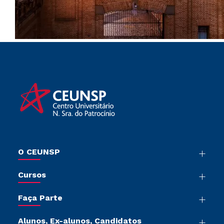
O CEUNSP
Nossa História
Cursos
Sala de Imprensa
Graduação
Trabalhe Conosco
Faça Parte
Pós-Graduação
Sou Colaborador
Vestibular Mérito
Cursos de Medicina
Tour Presencial
Alunos, Ex-alunos, Candidatos