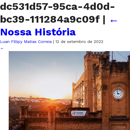
dc531d57-95ca-4d0d-
bc39-111284a9c09f
|
←
Nossa História
Luan Fillipy Matias Correia
|
12 de setembro de 2022
←