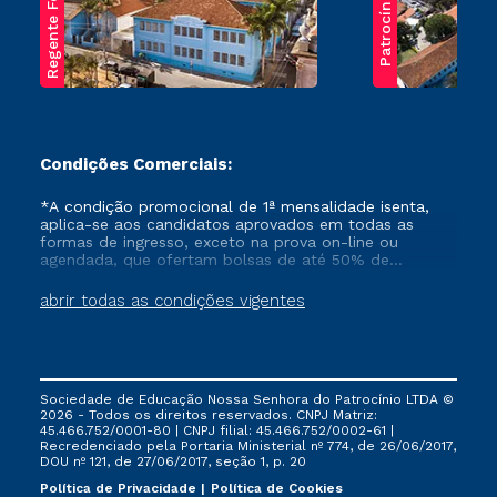
Regente Feijó
Patrocínio
Condições Comerciais:
*A condição promocional de 1ª mensalidade isenta,
aplica-se aos candidatos aprovados em todas as
formas de ingresso, exceto na prova on-line ou
agendada, que ofertam bolsas de até 50% de
desconto, ambos ingressantes no semestre vigente,
que ainda não tenham efetivado e/ou não tenham
abrir todas as condições vigentes
cancelado ou trancado sua matrícula em uma das
Instituições da Cruzeiro do Sul Educacional, no
período de um ano. Tais condições não se aplicam
aos cursos de Medicina, e também para matriculados
via FIES, Prouni e outros programas governamentais, e
Sociedade de Educação Nossa Senhora do Patrocínio LTDA ©
não se acumula com nenhuma outra campanha
2026 - Todos os direitos reservados. CNPJ Matriz:
ofertada pela Instituição.
45.466.752/0001-80 | CNPJ filial: 45.466.752/0002-61 |
Recredenciado pela Portaria Ministerial nº 774, de 26/06/2017,
DOU nº 121, de 27/06/2017, seção 1, p. 20
Política de Privacidade
Política de Cookies