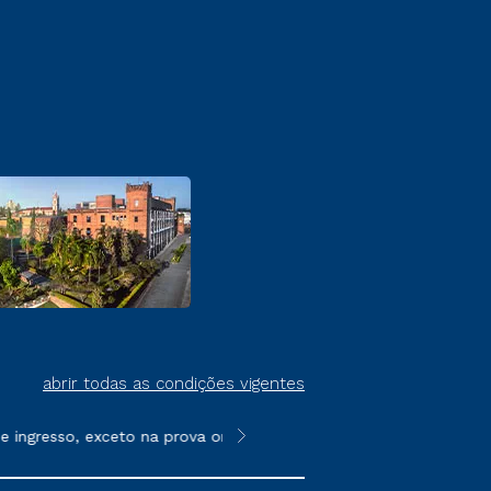
abrir todas as condições vigentes
ngresso, exceto na prova on-line ou agendada, que ofertam bols
**Semipresencial é um formato do E