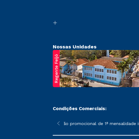
Nossas Unidades
Regente Feijó
Condições Comerciais:
poderão sofrer alterações nos períodos de rematrícula conforme 
*A condição promocional de 1ª mensalidade ise