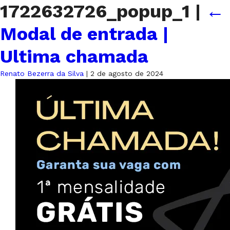
1722632726_popup_1
|
←
Modal de entrada |
Ultima chamada
Renato Bezerra da Silva
|
2 de agosto de 2024