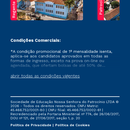
Regente Feijó
Patrocínio
Condições Comerciais:
*A condição promocional de 1ª mensalidade isenta,
aplica-se aos candidatos aprovados em todas as
formas de ingresso, exceto na prova on-line ou
agendada, que ofertam bolsas de até 50% de
desconto, ambos ingressantes no semestre vigente,
que ainda não tenham efetivado e/ou não tenham
abrir todas as condições vigentes
cancelado ou trancado sua matrícula em uma das
Instituições da Cruzeiro do Sul Educacional, no
período de um ano. Tais condições não se aplicam
aos cursos de Medicina, e também para matriculados
via FIES, Prouni e outros programas governamentais, e
Sociedade de Educação Nossa Senhora do Patrocínio LTDA ©
não se acumula com nenhuma outra campanha
2026 - Todos os direitos reservados. CNPJ Matriz:
ofertada pela Instituição.
45.466.752/0001-80 | CNPJ filial: 45.466.752/0002-61 |
Recredenciado pela Portaria Ministerial nº 774, de 26/06/2017,
DOU nº 121, de 27/06/2017, seção 1, p. 20
Política de Privacidade
Política de Cookies