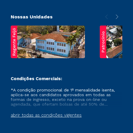
Nossas Unidades
Regente Feijó
Patrocínio
Condições Comerciais:
*A condição promocional de 1ª mensalidade isenta,
aplica-se aos candidatos aprovados em todas as
formas de ingresso, exceto na prova on-line ou
agendada, que ofertam bolsas de até 50% de
desconto, ambos ingressantes no semestre vigente,
que ainda não tenham efetivado e/ou não tenham
abrir todas as condições vigentes
cancelado ou trancado sua matrícula em uma das
Instituições da Cruzeiro do Sul Educacional, no
período de um ano. Tais condições não se aplicam
aos cursos de Medicina, e também para matriculados