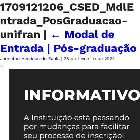
1709121206_CSED_MdlE
ntrada_PosGraduacao-
unifran
|
←
Modal de
Entrada | Pós-graduação
Jhonatan Henrique de Paula
|
28 de fevereiro de 2024
←