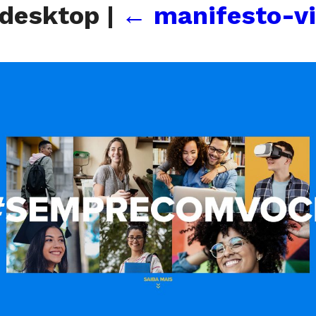
_desktop
|
←
manifesto-v