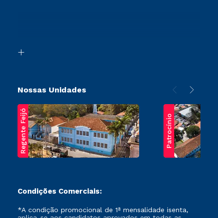
Cursos Profissionalizantes
Sou Ex-Aluno
Ingresso via Enem
Canais de Atendimento
Retorne ao Curso
Acessibilidade
Segunda Graduação
Biblioteca
Transferência
Nossas Unidades
Regente Feijó
Patrocínio
Condições Comerciais:
*A condição promocional de 1ª mensalidade isenta,
aplica-se aos candidatos aprovados em todas as