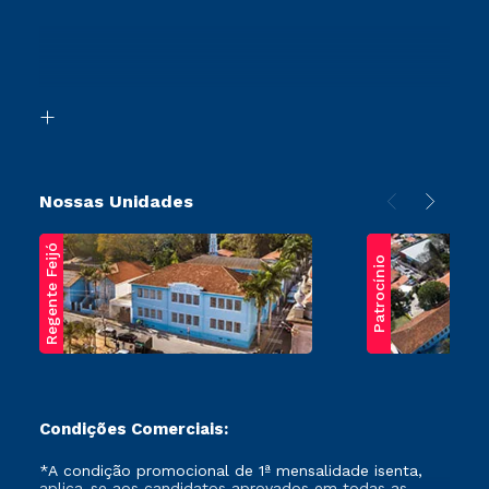
Cursos Profissionalizantes
Sou Ex-Aluno
Ingresso via Enem
Canais de Atendimento
Retorne ao Curso
Acessibilidade
Segunda Graduação
Biblioteca
Transferência
Nossas Unidades
Regente Feijó
Patrocínio
Condições Comerciais:
*A condição promocional de 1ª mensalidade isenta,
aplica-se aos candidatos aprovados em todas as