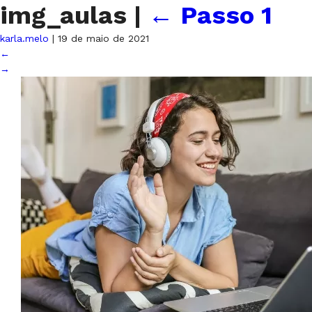
img_aulas
|
←
Passo 1
karla.melo
|
19 de maio de 2021
←
→