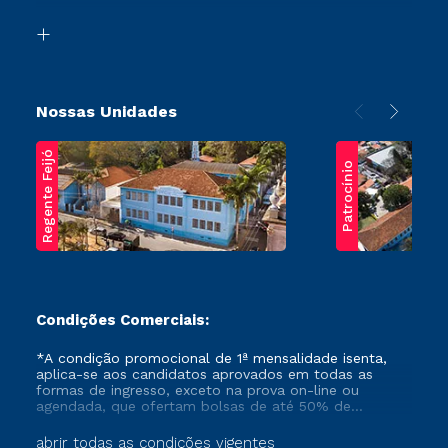
Segunda Graduação
Biblioteca
Transferência
Nossas Unidades
Regente Feijó
Patrocínio
Condições Comerciais:
*A condição promocional de 1ª mensalidade isenta,
aplica-se aos candidatos aprovados em todas as
formas de ingresso, exceto na prova on-line ou
agendada, que ofertam bolsas de até 50% de
desconto, ambos ingressantes no semestre vigente,
que ainda não tenham efetivado e/ou não tenham
abrir todas as condições vigentes