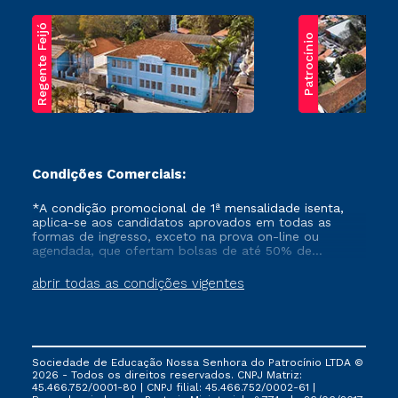
Regente Feijó
Patrocínio
Condições Comerciais:
*A condição promocional de 1ª mensalidade isenta,
aplica-se aos candidatos aprovados em todas as
formas de ingresso, exceto na prova on-line ou
agendada, que ofertam bolsas de até 50% de
desconto, ambos ingressantes no semestre vigente,
que ainda não tenham efetivado e/ou não tenham
abrir todas as condições vigentes
cancelado ou trancado sua matrícula em uma das
Instituições da Cruzeiro do Sul Educacional, no
período de um ano. Tais condições não se aplicam
aos cursos de Medicina, e também para matriculados
via FIES, Prouni e outros programas governamentais, e
Sociedade de Educação Nossa Senhora do Patrocínio LTDA ©
não se acumula com nenhuma outra campanha
2026 - Todos os direitos reservados. CNPJ Matriz:
ofertada pela Instituição.
45.466.752/0001-80 | CNPJ filial: 45.466.752/0002-61 |