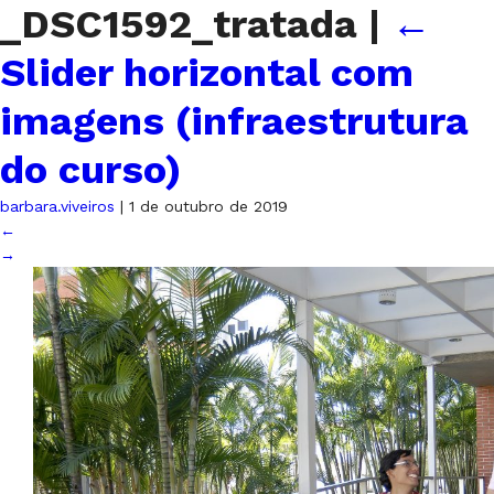
_DSC1592_tratada
|
←
Slider horizontal com
imagens (infraestrutura
do curso)
barbara.viveiros
|
1 de outubro de 2019
←
→