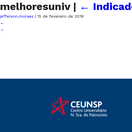
melhoresuniv
|
←
Indicad
jefferson.moraes
|
15 de fevereiro de 2019
←
→