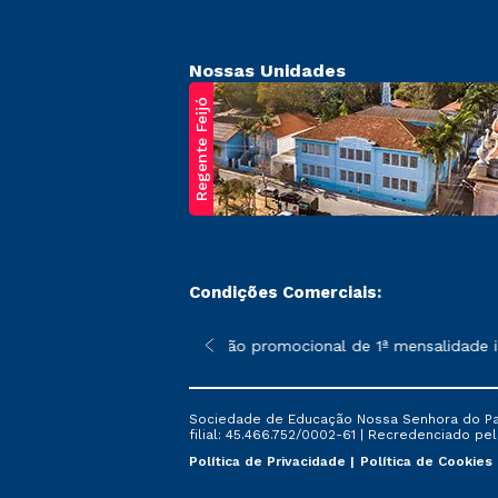
Nossas Unidades
Regente Feijó
Condições Comerciais:
poderão sofrer alterações nos períodos de rematrícula conforme 
*A condição promocional de 1ª mensalidade ise
Sociedade de Educação Nossa Senhora do Patr
filial: 45.466.752/0002-61 | Recredenciado pela
Política de Privacidade
Política de Cookies