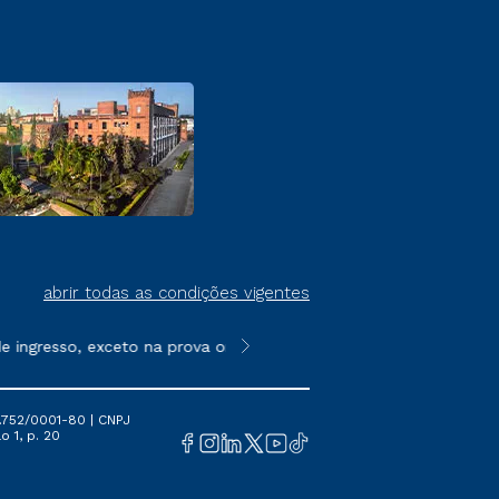
abrir todas as condições vigentes
ingresso, exceto na prova on-line ou agendada, que ofertam bol
**Semipresencial é um formato do E
.752/0001-80 | CNPJ
o 1, p. 20