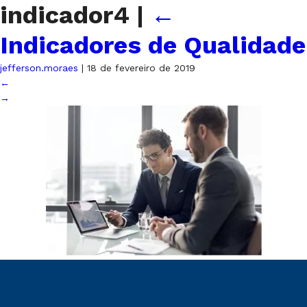
indicador4
|
←
Indicadores de Qualidade
jefferson.moraes
|
18 de fevereiro de 2019
←
→