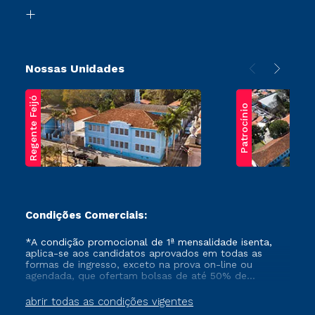
Biblioteca
Transferência
Nossas Unidades
Regente Feijó
Patrocínio
Condições Comerciais:
*A condição promocional de 1ª mensalidade isenta,
aplica-se aos candidatos aprovados em todas as
formas de ingresso, exceto na prova on-line ou
agendada, que ofertam bolsas de até 50% de
desconto, ambos ingressantes no semestre vigente,
que ainda não tenham efetivado e/ou não tenham
abrir todas as condições vigentes
cancelado ou trancado sua matrícula em uma das