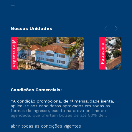
Biblioteca
Transferência
Nossas Unidades
Regente Feijó
Patrocínio
Condições Comerciais:
*A condição promocional de 1ª mensalidade isenta,
aplica-se aos candidatos aprovados em todas as
formas de ingresso, exceto na prova on-line ou
agendada, que ofertam bolsas de até 50% de
desconto, ambos ingressantes no semestre vigente,
que ainda não tenham efetivado e/ou não tenham
abrir todas as condições vigentes
cancelado ou trancado sua matrícula em uma das