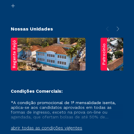
Biblioteca
Transferência
Nossas Unidades
Regente Feijó
Patrocínio
Condições Comerciais:
*A condição promocional de 1ª mensalidade isenta,
aplica-se aos candidatos aprovados em todas as
formas de ingresso, exceto na prova on-line ou
agendada, que ofertam bolsas de até 50% de
desconto, ambos ingressantes no semestre vigente,
que ainda não tenham efetivado e/ou não tenham
abrir todas as condições vigentes
cancelado ou trancado sua matrícula em uma das