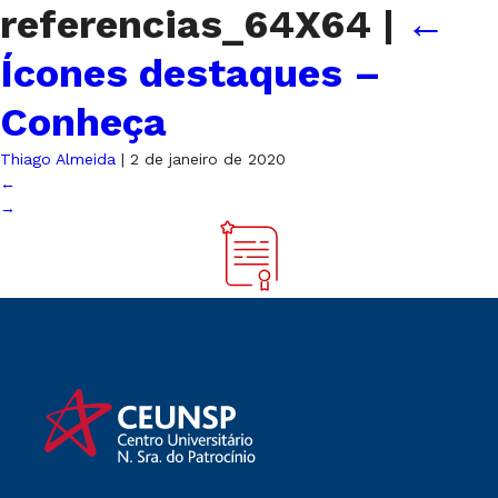
referencias_64X64
|
←
Ícones destaques –
Conheça
Thiago Almeida
|
2 de janeiro de 2020
←
→