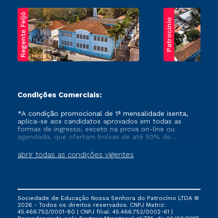
Regente Feijó
Patrocínio
Condições Comerciais:
*A condição promocional de 1ª mensalidade isenta,
aplica-se aos candidatos aprovados em todas as
formas de ingresso, exceto na prova on-line ou
agendada, que ofertam bolsas de até 50% de
desconto, ambos ingressantes no semestre vigente,
que ainda não tenham efetivado e/ou não tenham
abrir todas as condições vigentes
cancelado ou trancado sua matrícula em uma das
Instituições da Cruzeiro do Sul Educacional, no
período de um ano. Tais condições não se aplicam
aos cursos de Medicina, e também para matriculados
via FIES, Prouni e outros programas governamentais, e
Sociedade de Educação Nossa Senhora do Patrocínio LTDA ©
não se acumula com nenhuma outra campanha
2026 - Todos os direitos reservados. CNPJ Matriz:
ofertada pela Instituição.
45.466.752/0001-80 | CNPJ filial: 45.466.752/0002-61 |