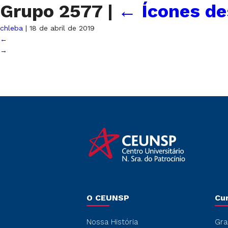
Grupo 2577
|
←
Ícones d
chleba
|
18 de abril de 2019
←
→
O CEUNSP
Cu
Nossa História
Gra