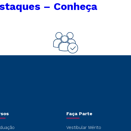
estaques – Conheça
rsos
Faça Parte
duação
Vestibular Mérito