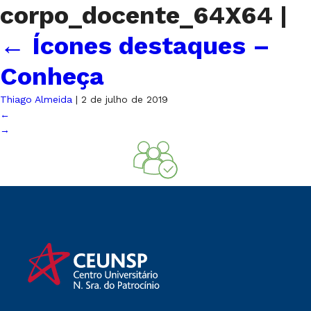
corpo_docente_64X64
|
←
Ícones destaques –
Conheça
Thiago Almeida
|
2 de julho de 2019
←
→