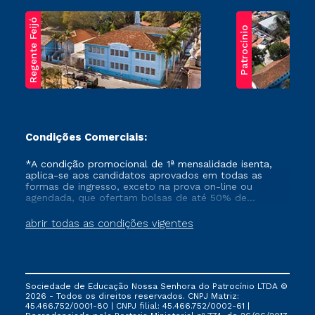
Regente Feijó
Patrocínio
Condições Comerciais:
*A condição promocional de 1ª mensalidade isenta,
aplica-se aos candidatos aprovados em todas as
formas de ingresso, exceto na prova on-line ou
agendada, que ofertam bolsas de até 50% de
desconto, ambos ingressantes no semestre vigente,
que ainda não tenham efetivado e/ou não tenham
abrir todas as condições vigentes
cancelado ou trancado sua matrícula em uma das
Instituições da Cruzeiro do Sul Educacional, no
período de um ano. Tais condições não se aplicam
aos cursos de Medicina, e também para matriculados
via FIES, Prouni e outros programas governamentais, e
Sociedade de Educação Nossa Senhora do Patrocínio LTDA ©
não se acumula com nenhuma outra campanha
2026 - Todos os direitos reservados. CNPJ Matriz:
ofertada pela Instituição.
45.466.752/0001-80 | CNPJ filial: 45.466.752/0002-61 |