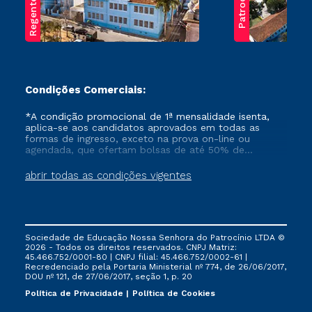
Regente Feijó
Patrocínio
Condições Comerciais:
*A condição promocional de 1ª mensalidade isenta,
aplica-se aos candidatos aprovados em todas as
formas de ingresso, exceto na prova on-line ou
agendada, que ofertam bolsas de até 50% de
desconto, ambos ingressantes no semestre vigente,
que ainda não tenham efetivado e/ou não tenham
abrir todas as condições vigentes
cancelado ou trancado sua matrícula em uma das
Instituições da Cruzeiro do Sul Educacional, no
período de um ano. Tais condições não se aplicam
aos cursos de Medicina, e também para matriculados
via FIES, Prouni e outros programas governamentais, e
Sociedade de Educação Nossa Senhora do Patrocínio LTDA ©
não se acumula com nenhuma outra campanha
2026 - Todos os direitos reservados. CNPJ Matriz:
ofertada pela Instituição.
45.466.752/0001-80 | CNPJ filial: 45.466.752/0002-61 |
Recredenciado pela Portaria Ministerial nº 774, de 26/06/2017,
DOU nº 121, de 27/06/2017, seção 1, p. 20
Política de Privacidade
Política de Cookies