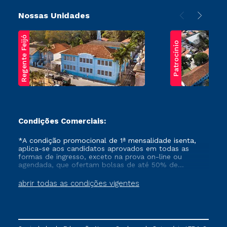
Nossas Unidades
Regente Feijó
Patrocínio
Condições Comerciais:
*A condição promocional de 1ª mensalidade isenta,
aplica-se aos candidatos aprovados em todas as
formas de ingresso, exceto na prova on-line ou
agendada, que ofertam bolsas de até 50% de
desconto, ambos ingressantes no semestre vigente,
que ainda não tenham efetivado e/ou não tenham
abrir todas as condições vigentes
cancelado ou trancado sua matrícula em uma das
Instituições da Cruzeiro do Sul Educacional, no
período de um ano. Tais condições não se aplicam
aos cursos de Medicina, e também para matriculados
via FIES, Prouni e outros programas governamentais, e