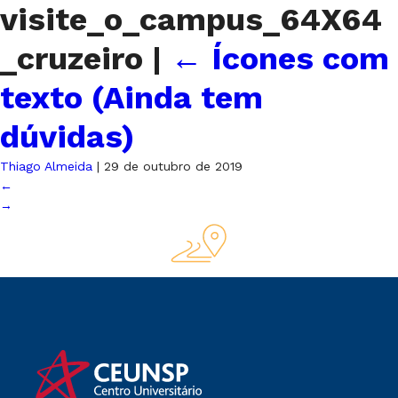
visite_o_campus_64X64
_cruzeiro
|
←
Ícones com
texto (Ainda tem
dúvidas)
Thiago Almeida
|
29 de outubro de 2019
←
→